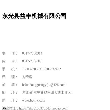
东光县益丰机械有限公司
电 话： 0317-7780314
传 真： 0317-7786318
手 机： 13803230663 13703332422
经 理： 齐经理
邮 箱： hebeidongguangyfjx@126.com
地 址： 河北省 东光县找王镇大曹工业区
网 址： www.bolijx.com
淘宝网址：https://shop108373347.taobao.com
끸