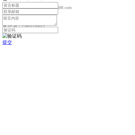
阿里网址：https://yifengjixie.1688.com
Q Q：441547715
微 信 号：13803230663
提交